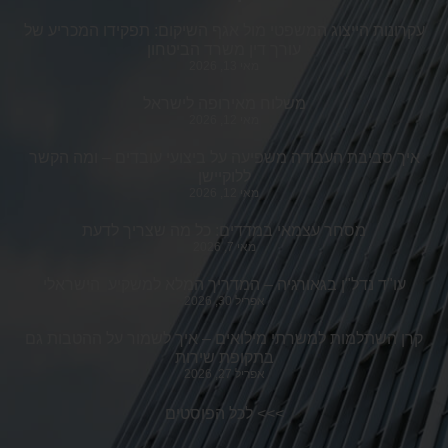
עקרונות הייצוג המשפטי מול אגף השיקום: תפקידו המכריע של
עורך דין משרד הביטחון
מאי 13, 2026
משלוח מאירופה לישראל
מאי 12, 2026
איך סביבת העבודה משפיעה על ביצועי עובדים – ומה הקשר
ללוקיישן
מאי 12, 2026
מסחר עצמאי במדדים: כל מה שצריך לדעת
מאי 7, 2026
עו"ד נדל"ן בגאורגיה – המדריך המלא למשקיע הישראלי
אפריל 30, 2026
קרן השתלמות למשרתי מילואים – איך לשמור על ההטבות גם
בתקופת שירות
אפריל 27, 2026
>>>
לכל הפוסטים