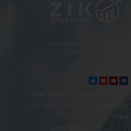
טלפון:
0528722885
דואר אלקטרוני:
zik.finance@gmail.com
כתובת :
אלישע 7 פרדס חנה-כרכור
תקנון
|
מדיניות פרטיות
|
תנאי שימוש
|
צור קשר
הכלים של זיק לניהול הכסף
טבלת אקסל הוצאות והכנסות להורדה למעקב חודשי
אקסל לניהול עסק קטן
מתוך הבלוג