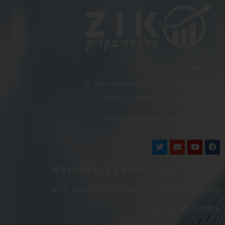
טלפון:
0528722885
דואר אלקטרוני:
zik.finance@gmail.com
כתובת :
אלישע 7 פרדס חנה-כרכור
תקנון
|
מדיניות פרטיות
|
תנאי שימוש
|
צור קשר
הכלים של זיק לניהול הכסף
טבלת אקסל הוצאות והכנסות להורדה למעקב חודשי
אקסל לניהול עסק קטן