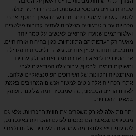
הצורך לנהל שיחות מביכות בדייט ראשון על הסיבה
שבחרת בחיים מבוססי טבעונות. הבנה הדדית זו יכולה
לטפח קשרים עמוקים יותר מהרגע הראשון. בנוסף, אתרי
הכרויות עבור טבעוניים משלבים לעתים קרובות פילטרים
ואלגוריתמים שנועדו להתאים לאנשים על סמך יותר
מאשר רק העדפותיהם התזונתיות, כגון בחירות אורח חיים,
תחביבים ותחומי עניין אחרים. גישה הוליסטית זו מגדילה
את הסיכויים למצוא בן או בת זוג תואם החולק ערכים
ותשוקות דומים. לבסוף, עבור אלה המודאגים לגבי
האותנטיות והכוונות של השידוכים הפוטנציאליים שלהם,
אתרי הכרויות אלה נוטים למשוך אנשים המחויבים באמת
לאורח החיים הטבעוני, מה שמבטיח רמה של כנות ועומק
במאגר ההכרויות.
יתרונות אלה לא רק משפרים את חווית ההכרויות, אלא גם
מבטיחים שכאשר הם נכנסים לעולם ההכרויות באינטרנט,
לטבעונים יש פלטפורמה שמתאימה לערכים שלהם ולצרכי