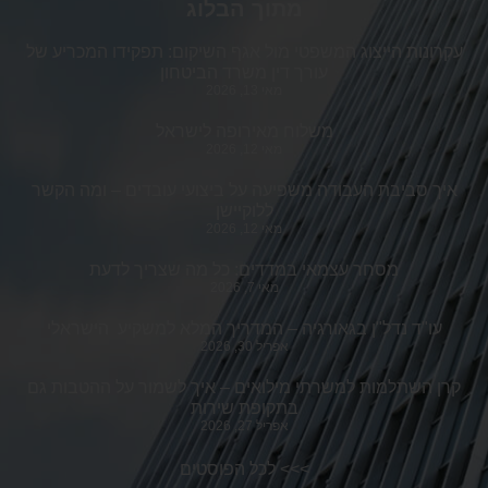
מתוך הבלוג
עקרונות הייצוג המשפטי מול אגף השיקום: תפקידו המכריע של
עורך דין משרד הביטחון
מאי 13, 2026
משלוח מאירופה לישראל
מאי 12, 2026
איך סביבת העבודה משפיעה על ביצועי עובדים – ומה הקשר
ללוקיישן
מאי 12, 2026
מסחר עצמאי במדדים: כל מה שצריך לדעת
מאי 7, 2026
עו"ד נדל"ן בגאורגיה – המדריך המלא למשקיע הישראלי
אפריל 30, 2026
קרן השתלמות למשרתי מילואים – איך לשמור על ההטבות גם
בתקופת שירות
אפריל 27, 2026
>>>
לכל הפוסטים