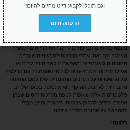
אנשים המעוניינים למצוא שותפים התואמים את הערכים
וגם תוכלו לקבוע דייט מהיום להיום!
האתיים, הבריאותיים והסביבתיים שלהם.
הרשמה חינם
יתר על כן, אתרי הכרויות אלה הם מקלט עבור אלה
שחווים קושי למצוא אנשים בעלי דעות דומות בחיי היומיום
שלהם. מגורים באזורים שבהם טבעונות אינה מאומצת או
מובנת באופן נרחב יכולים להפוך את הדייטים למאמץ
מאתגר. עם זאת, אתרי הכרויות לטבעוניים שוברים
מחסומים גיאוגרפיים ומאפשרים קשרים בין ערים או
אפילו מדינות. הם מיועדים לכל מי שהתמודד עם הדילמה
של התפשרות על הערכים התזונתיים שלו למען התאמה.
מחברויות לאהבה, ההיקף הוא אינסופי. בסופו של דבר,
פלטפורמות אלה שואפות לטפח מערכות יחסים שבהן
אנשים יכולים לחלוק ארוחות, רעיונות וחיים מבלי
להתפשר על אמונות הליבה שלהם.
רלוונטי: