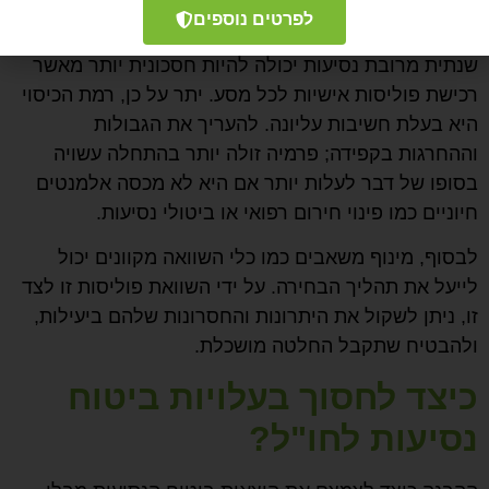
היבט חשוב נוסף שיש לקחת בחשבון הוא משך ותדירות
לפרטים נוספים
הנסיעות. אם אתם נוסעים תכופים, בחירה בפוליסה
שנתית מרובת נסיעות יכולה להיות חסכונית יותר מאשר
רכישת פוליסות אישיות לכל מסע. יתר על כן, רמת הכיסוי
היא בעלת חשיבות עליונה. להעריך את הגבולות
וההחרגות בקפידה; פרמיה זולה יותר בהתחלה עשויה
בסופו של דבר לעלות יותר אם היא לא מכסה אלמנטים
חיוניים כמו פינוי חירום רפואי או ביטולי נסיעות.
לבסוף, מינוף משאבים כמו כלי השוואה מקוונים יכול
לייעל את תהליך הבחירה. על ידי השוואת פוליסות זו לצד
זו, ניתן לשקול את היתרונות והחסרונות שלהם ביעילות,
ולהבטיח שתקבל החלטה מושכלת.
כיצד לחסוך בעלויות ביטוח
נסיעות לחו"ל?