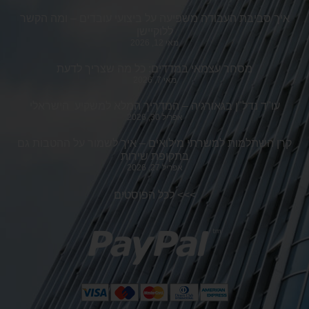
איך סביבת העבודה משפיעה על ביצועי עובדים – ומה הקשר
ללוקיישן
מאי 12, 2026
מסחר עצמאי במדדים: כל מה שצריך לדעת
מאי 7, 2026
עו"ד נדל"ן בגאורגיה – המדריך המלא למשקיע הישראלי
אפריל 30, 2026
קרן השתלמות למשרתי מילואים – איך לשמור על ההטבות גם
בתקופת שירות
אפריל 27, 2026
>>>
לכל הפוסטים