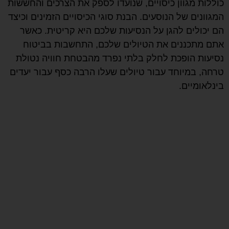
כוללות מגוון כיסויים, שנועדו לספק את הצרכים והחששות
המגוונים של הנוסעים. הבנת סוגי הכיסויים הזמינים וכיצד
הם יכולים להגן על הנסיעות שלכם היא קריטית. כאשר
אתם מתכננים את הטיולים שלכם, התחשבות בביטוח
נסיעות הופכת לחלק בלתי נפרד מהבטחת חוויה נטולת
טרחה, במיוחד עבור טיולים שעלו הרבה כסף עבור יעדים
בינלאומיים.
קבלו הצעת מחיר
לביטוח נסיעות לחו"ל
אל תסכנו את בריאותכם ואת כספכם
בנסיעה לחו"ל ללא ביטוח נסיעות מתאים!
רכשו עוד היום פוליסת ביטוח נסיעות
המותאמת לצרכיכם – ותהיו מוגנים מפני