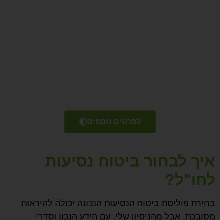
אל תסכנו את בריאותכם ואת כספכם
בנסיעה לחו"ל ללא ביטוח נסיעות מתאים!
רכשו עוד היום פוליסת ביטוח נסיעות
המותאמת לצרכיכם – ותהיו מוגנים מפני
הוצאות כספיות משמעותיות במקרה
חירום רפואי או אירוע בלתי צפוי אחר.
לפרטים נוספים
איך לבחור ביטוח נסיעות
לחו"ל?
בחירת פוליסת ביטוח הנסיעות הנכונה יכולה להיראות
מסובכת. אבל מהניסיון שלי, עם הידע הנכון וסדרי