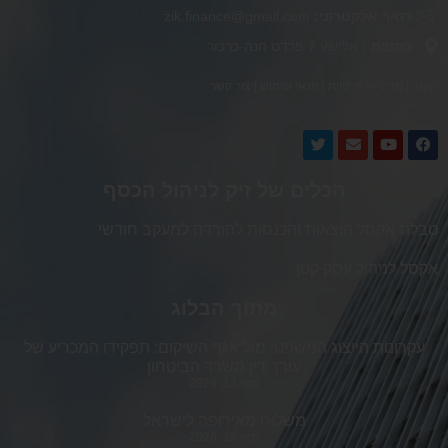
דואר אלקטרוני:
zik.finance@gmail.com
כתובת :
אלישע 7 פרדס חנה-כרכור
תקנון
|
מדיניות פרטיות
|
תנאי שימוש
|
צור קשר
הכלים של זיק לניהול הכסף
טבלת אקסל הוצאות והכנסות להורדה למעקב חודשי
אקסל לניהול עסק קטן
מתוך הבלוג
עקרונות הייצוג המשפטי מול אגף השיקום: תפקידו המכריע של
עורך דין משרד הביטחון
מאי 13, 2026
משלוח מאירופה לישראל
מאי 12, 2026