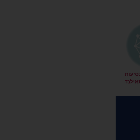
סיעות
אילנד