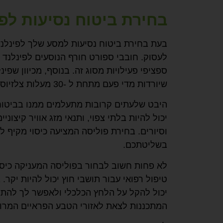
בחירת ביטוח נסיעות לפי
בעת בחירת ביטוח נסיעות למסע שלך לפינלנד,
לעסוק. חובבי ספורט חורף הנוסעים לפינלנד 
ספציפי פעילויות מסוג זה. בנוסף, מכיוון שפ
שיורדות מדי פעם מתחת ל -30 מעלות צלזיוס, ביטוח המכסה תאונות או מחלות הקשורות לקור הוא חובה.
היבט שלעתים קרובות מתעלמים ממנו בביטוח נס
יכול להיות בלתי צפוי, ותנאי מזג אוויר קיצונ
וסיורים. בחירת פוליסה המציעה כיסוי מקיף 
בשליטתכם.
לא פחות חשוב לבחור בפוליסה המעניקה כיסוי
טיפול רפואי עבור תושבי חוץ יכול להיות יקר
יכול להקל על הלחץ הכלכלי ולאפשר לך להתמ
המתכננות לצאת לאזורי הטבע הפראיים המרוחק