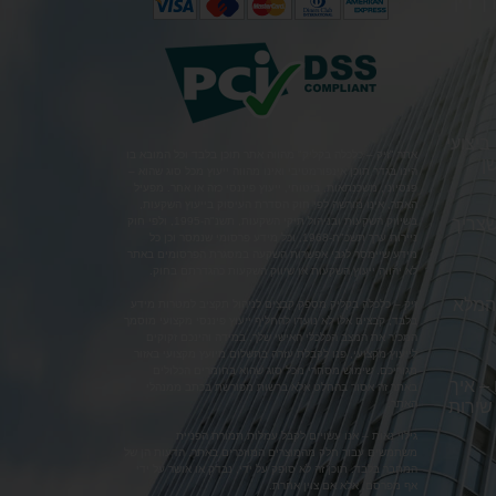
ך דין
יצועי
אתר "זיק – כלכלה בקליק" מהווה אתר תוכן בלבד וכל המובא בו
ן
הינו בגדר תוכן אינפורמטיבי ואינו מהווה ייעוץ מכל סוג שהוא –
פנסיוני, משכנתאות, ביטוחי, ייעוץ פיננסי כזה או אחר. מפעיל
האתר, אינו מורשה לפי חוק הסדרת העיסוק בייעוץ השקעות,
צריך
בשיווק השקעות ובניהול תיקי השקעות, תשנ"ה-1995, ולפי חוק
ניירות ערך תשכ"ח-1968, וכל מידע פרסומי שנמסר וכן כל
מידע שיימסר לגבי אפשרות השקעה במסגרת הפרסומים באתר
לא יהווה ייעוץ השקעות או שיווק השקעות כהגדרתם בחוק.
 המלא
זיק – כלכלה בקליק מספק קבצים לניהול תקציב למטרות מידע
בלבד, קבצים אלו לא נועדו להחליף ייעוץ פיננסי מקצועי מוסמך
המכיר את המצב הכלכלי האישי שלך. במידה והינכם זקוקים
לייעוץ מקצועי, פנו לקבלת עזרה בתשלום מיועץ מקצועי באזור
מגוריכם. שימוש מסחרי מכל סוג שהוא בחומרים הכלולים
– איך
באתר זה אסור בהחלט אלא ברשות מפורשת בכתב ממנהלי
האתר.
שירות
גילוי נאות – אנו עשויים לקבל עמלות תמורת הפניית
משתמשים עבור חלק מהמוצרים המוזכרים באתר. הדעות הן של
המחבר בלבד. תוכן זה לא סופק על ידי, נבדק או אושר על ידי
אף מפרסם, אלא אם צוין אחרת.