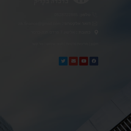
טלפון:
0528722885
דואר אלקטרוני:
zik.finance@gmail.com
כתובת :
אלישע 7 פרדס חנה-כרכור
תקנון
|
מדיניות פרטיות
|
תנאי שימוש
|
צור קשר