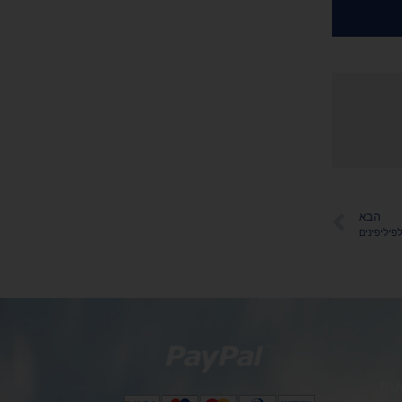
הבא
פיליפינים
אגף