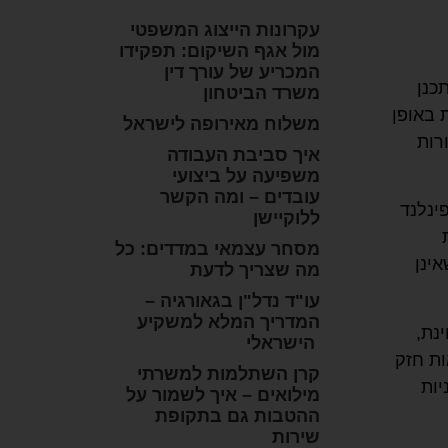
עקרונות הייצוג המשפטי
מול אגף השיקום: תפקידו
המכריע של עורך דין
כנן
משרד הביטחון
 באופן
משלוח מאירופה לישראל
רות
איך סביבת העבודה
משפיעה על ביצועי
עובדים – ומה הקשר
ינלנד
ללוקיישן
מסחר עצמאי במדדים: כל
ינן
מה שצריך לדעת
עו"ד נדל"ן בגאורגיה –
המדריך המלא למשקיע
נת,
הישראלי
ות חזק
קרן השתלמות למשרתי
יות
מילואים – איך לשמור על
ההטבות גם בתקופת
שירות