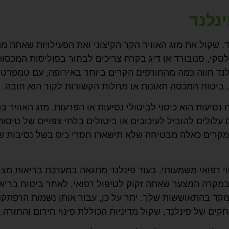
נלנד
 שקול את מזג האוויר הקר הקיצוני ואת הפעילויות שאתה מת
לסקי, סנובורד או דיג בקרח צריכים לבחור בפוליסות המכסות
ינלנד חווה כמה מהחורפים הקרים ביותר באירופה, עם טמפרטו
יעות הוא כיסוי לביטולי נסיעות או הפרעות. מזג האוויר בפ
יים עלולים להוביל לעיכובים או ביטולים בלתי צפויים של טיסות
למקרים כאלה מבטיחה שלא תישארו חסרי כיס בשל נסיבות שא
 רפואי משמעותי. בעוד פינלנד מתגאה במערכת בריאות מצוי
. במקרה המצער שאתה זקוק לטיפול רפואי, לאחר ביטוח בריא
קד בהתאוששות שלך. יתר על כן, עבור אותן נשמות הרפתקנ
ים של פינלנד, שקול מדיניות הכוללת פינוי חירום והחזרה.