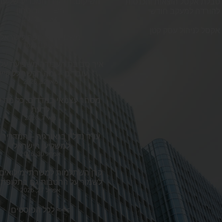
השיקום: תפקידו המכריע של עור
טבלת אקסל הוצאות והכנסות
משרד הביטחון
להורדה למעקב חודשי
מאי 13, 2026
אקסל לניהול עסק קטן
משלוח מאירופה לישראל
מאי 12, 2026
איך סביבת העבודה משפיעה על ב
עובדים – ומה הקשר ללוקייש
מאי 12, 2026
מסחר עצמאי במדדים: כל מה ש
לדעת
מאי 7, 2026
עו"ד נדל"ן בגאורגיה – המדריך
למשקיע הישראלי
אפריל 30, 2026
קרן השתלמות למשרתי מילואים 
לשמור על ההטבות גם בתקופת 
אפריל 27, 2026
>>>
לכל הפוסטים