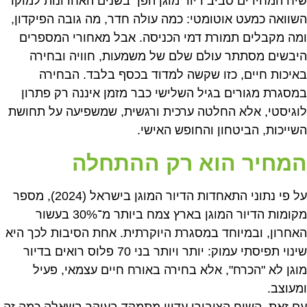
שיח המחירים סביב דיור מוגן הפך בשנים האחרונות למוקד
השוואה כמעט אוטומטי: כמה עולה חדר, מה גובה הפיקדון,
ומה מקבלים תמורת דמי הכניסה. אבל מאחורי המספרים
היבשים מסתתר עולם שלם של משמעות, חוויה ובחירה
באיכות חיים, כזו שקשה למדוד בכסף בלבד. הבחירה
במסגרת מגורים בגיל השלישי כבר מזמן איננה רק פתרון
לוגיסטי, אלא החלטה ערכית ורגשית, שמשפיעה על תחושת
השייכות, הביטחון והחופש האישי.
המחיר הוא רק ההתחלה
על פי נתוני התאחדות הדיור המוגן בישראל (2024), מספר
מקומות הדיור המוגן בארץ צמח ביותר מ־30% בעשור
האחרון, ובמיוחד במסגרת היוקרתית. אחת הסיבות לכך היא
שינוי תפיסתי עמוק: יותר ויותר בני 70 פלוס רואים בדיור
מוגן לא "הכרח", אלא בחירה באורח חיים עצמאי, פעיל
ומעוצב.
עם זאת, השיח הציבורי עדיין מתמקד בעיקר בשאלה כמה זה