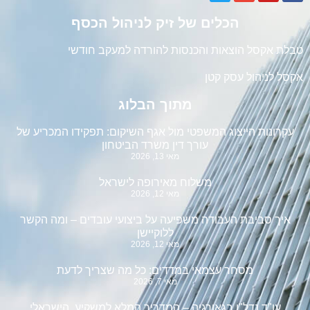
הכלים של זיק לניהול הכסף
טבלת אקסל הוצאות והכנסות להורדה למעקב חודשי
אקסל לניהול עסק קטן
מתוך הבלוג
עקרונות הייצוג המשפטי מול אגף השיקום: תפקידו המכריע של
עורך דין משרד הביטחון
מאי 13, 2026
משלוח מאירופה לישראל
מאי 12, 2026
איך סביבת העבודה משפיעה על ביצועי עובדים – ומה הקשר
ללוקיישן
מאי 12, 2026
מסחר עצמאי במדדים: כל מה שצריך לדעת
מאי 7, 2026
עו"ד נדל"ן בגאורגיה – המדריך המלא למשקיע הישראלי