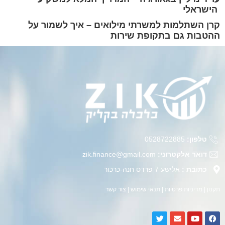
הישראלי
קרן השתלמות למשרתי מילואים – איך לשמור על
ההטבות גם בתקופת שירות
טלפון:
0528722885
דואר אלקטרוני:
zik.finance@gmail.com
כתובת :
אלישע 7 פרדס חנה-כרכור
תקנון
|
מדיניות פרטיות
|
תנאי שימוש
|
צור קשר