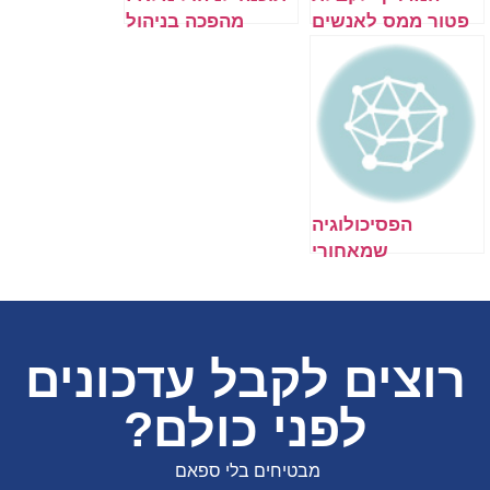
פטור ממס לאנשים
מהפכה בניהול
עם מוגבלויות
עסקי
הפסיכולוגיה
שמאחורי
ההשקעות: כך
משפיעים רגשות על
החלטות מסחר
בבורסה
רוצים לקבל עדכונים
לפני כולם?
מבטיחים בלי ספאם