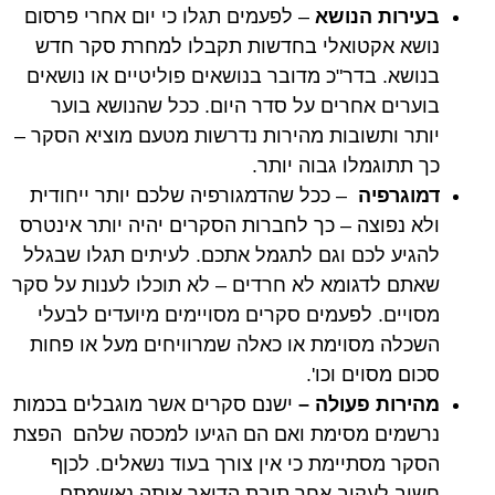
בעירות הנושא
– לפעמים תגלו כי יום אחרי פרסום
נושא אקטואלי בחדשות תקבלו למחרת סקר חדש
בנושא. בדר"כ מדובר בנושאים פוליטיים או נושאים
בוערים אחרים על סדר היום. ככל שהנושא בוער
יותר ותשובות מהירות נדרשות מטעם מוציא הסקר –
כך תתוגמלו גבוה יותר.
דמוגרפיה
– ככל שהדמגורפיה שלכם יותר ייחודית
ולא נפוצה – כך לחברות הסקרים יהיה יותר אינטרס
להגיע לכם וגם לתגמל אתכם. לעיתים תגלו שבגלל
שאתם לדגומא לא חרדים – לא תוכלו לענות על סקר
מסויים. לפעמים סקרים מסויימים מיועדים לבעלי
השכלה מסוימת או כאלה שמרוויחים מעל או פחות
סכום מסוים וכו'.
מהירות פעולה –
ישנם סקרים אשר מוגבלים בכמות
נרשמים מסימת ואם הם הגיעו למכסה שלהם הפצת
הסקר מסתיימת כי אין צורך בעוד נשאלים. לכןף
חשוב לעקוב אחר תיבת הדואר איתה נאשמתם