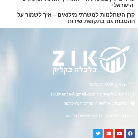
הישראלי
קרן השתלמות למשרתי מילואים – איך לשמור על
ההטבות גם בתקופת שירות
טלפון:
0528722885
דואר אלקטרוני:
zik.finance@gmail.com
כתובת :
אלישע 7 פרדס חנה-כרכור
תקנון
|
מדיניות פרטיות
|
תנאי שימוש
|
צור קשר