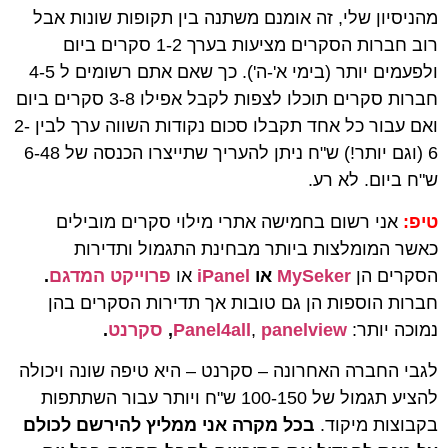
מהניסיון שלי, זה אומנם משתנה בין תקופות שונות אבל
רוב חברות הסקרים מציעות בערך 1-2 סקרים ביום
ולפעמים יותר (בימי א'-ה'). כך שאם אתם רשומים ל 4-5
חברות סקרים תוכלו לצפות לקבל אפילו 3-8 סקרים ביום
ואם עבור כל אחד תקבלו סכום נקודות השווה ערך לבין 2-
6 (וגם יותר!) ש"ח ניתן להעריך שתייצרו הכנסה של 6-48
ש"ח ביום. לא רע.
טיפ:
אני רשום בחמישה אתרי מילוי סקרים מובילים
כאשר המומלצות ביותר מבחינת התגמול ותדירות
הסקרים הן
MySeker
או
iPanel
או
פרוייקט המדגם
.
חברות הוספות הן גם טובות אך תדירות הסקרים בהן
נמוכה יותר:
panelview
,
Panel4all
,
סקרנט
.
לגבי החברה האחרונה – סקרנט – היא טיפה שונה ויכולה
להציע תגמול של 100-150 ש"ח ויותר עבור השתתפות
בקבוצות מיקוד.
בכל מקרה אני ממליץ להירשם לכולם