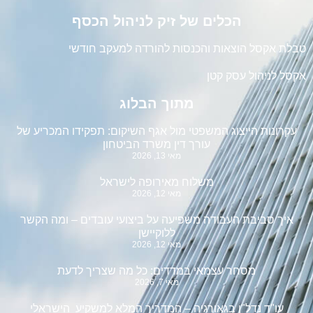
הכלים של זיק לניהול הכסף
טבלת אקסל הוצאות והכנסות להורדה למעקב חודשי
אקסל לניהול עסק קטן
מתוך הבלוג
עקרונות הייצוג המשפטי מול אגף השיקום: תפקידו המכריע של
עורך דין משרד הביטחון
מאי 13, 2026
משלוח מאירופה לישראל
מאי 12, 2026
איך סביבת העבודה משפיעה על ביצועי עובדים – ומה הקשר
ללוקיישן
מאי 12, 2026
מסחר עצמאי במדדים: כל מה שצריך לדעת
מאי 7, 2026
עו"ד נדל"ן בגאורגיה – המדריך המלא למשקיע הישראלי