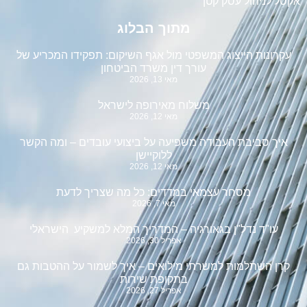
אקסל לניהול עסק קטן
מתוך הבלוג
עקרונות הייצוג המשפטי מול אגף השיקום: תפקידו המכריע של
עורך דין משרד הביטחון
מאי 13, 2026
משלוח מאירופה לישראל
מאי 12, 2026
איך סביבת העבודה משפיעה על ביצועי עובדים – ומה הקשר
ללוקיישן
מאי 12, 2026
מסחר עצמאי במדדים: כל מה שצריך לדעת
מאי 7, 2026
עו"ד נדל"ן בגאורגיה – המדריך המלא למשקיע הישראלי
אפריל 30, 2026
קרן השתלמות למשרתי מילואים – איך לשמור על ההטבות גם
בתקופת שירות
אפריל 27, 2026