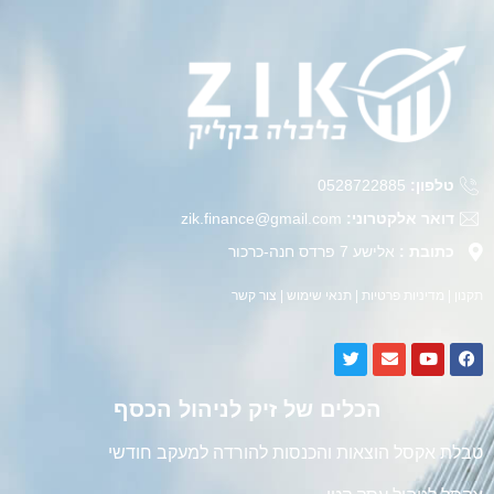
טלפון:
0528722885
דואר אלקטרוני:
zik.finance@gmail.com
כתובת :
אלישע 7 פרדס חנה-כרכור
תקנון
|
מדיניות פרטיות
|
תנאי שימוש
|
צור קשר
הכלים של זיק לניהול הכסף
טבלת אקסל הוצאות והכנסות להורדה למעקב חודשי