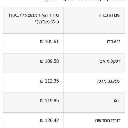
שם החברה
מחיר הגז הממוצע לרבעון (
כולל מע"מ )*
גז עבדו
105.61 ₪
דלקל מואס
109.58 ₪
ש.א.מ. מרכז
112.35 ₪
וי גז
119.85 ₪
דורגז החדשה
126.42 ₪