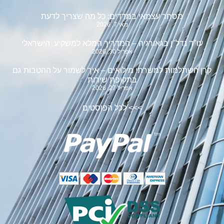
מסחר עצמאי במדדים: כל מה שצריך לדעת
מאי 7, 2026
עו"ד נדל"ן בגאורגיה – המדריך המלא למשקיע הישראלי
אפריל 30, 2026
קרן השתלמות למשרתי מילואים – איך לשמור על ההטבות גם
בתקופת שירות
אפריל 27, 2026
>>>
לכל הפוסטים