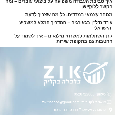
איך סביבת העבודה משפיעה על ביצועי עובדים – ומה
הקשר ללוקיישן
מסחר עצמאי במדדים: כל מה שצריך לדעת
עו"ד נדל"ן בגאורגיה – המדריך המלא למשקיע
הישראלי
קרן השתלמות למשרתי מילואים – איך לשמור על
ההטבות גם בתקופת שירות
טלפון:
0528722885
דואר אלקטרוני:
zik.finance@gmail.com
כתובת :
אלישע 7 פרדס חנה-כרכור