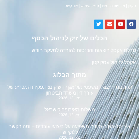
תקנון
|
מדיניות פרטיות
|
תנאי שימוש
|
צור קשר
הכלים של זיק לניהול הכסף
טבלת אקסל הוצאות והכנסות להורדה למעקב חודשי
אקסל לניהול עסק קטן
מתוך הבלוג
עקרונות הייצוג המשפטי מול אגף השיקום: תפקידו המכריע של
עורך דין משרד הביטחון
מאי 13, 2026
משלוח מאירופה לישראל
מאי 12, 2026
איך סביבת העבודה משפיעה על ביצועי עובדים – ומה הקשר
ללוקיישן
מאי 12, 2026