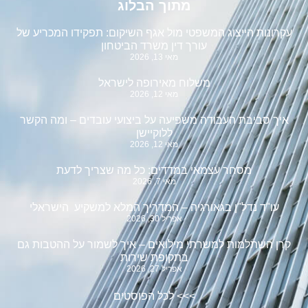
מתוך הבלוג
עקרונות הייצוג המשפטי מול אגף השיקום: תפקידו המכריע של
עורך דין משרד הביטחון
מאי 13, 2026
משלוח מאירופה לישראל
מאי 12, 2026
איך סביבת העבודה משפיעה על ביצועי עובדים – ומה הקשר
ללוקיישן
מאי 12, 2026
מסחר עצמאי במדדים: כל מה שצריך לדעת
מאי 7, 2026
עו"ד נדל"ן בגאורגיה – המדריך המלא למשקיע הישראלי
אפריל 30, 2026
קרן השתלמות למשרתי מילואים – איך לשמור על ההטבות גם
בתקופת שירות
אפריל 27, 2026
>>>
לכל הפוסטים