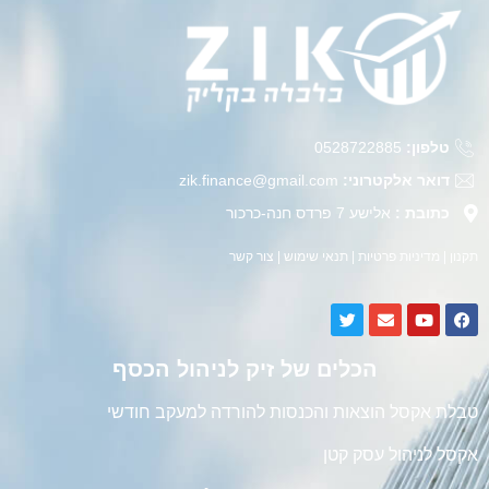
טלפון:
0528722885
דואר אלקטרוני:
zik.finance@gmail.com
כתובת :
אלישע 7 פרדס חנה-כרכור
תקנון
|
מדיניות פרטיות
|
תנאי שימוש
|
צור קשר
הכלים של זיק לניהול הכסף
טבלת אקסל הוצאות והכנסות להורדה למעקב חודשי
אקסל לניהול עסק קטן