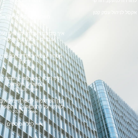
משרד הביטחון
להורדה למעקב חודשי
מאי 13, 2026
אקסל לניהול עסק קטן
משלוח מאירופה לישראל
מאי 12, 2026
איך סביבת העבודה משפיעה על ב
עובדים – ומה הקשר ללוקייש
מאי 12, 2026
מסחר עצמאי במדדים: כל מה ש
לדעת
מאי 7, 2026
עו"ד נדל"ן בגאורגיה – המדריך
למשקיע הישראלי
אפריל 30, 2026
קרן השתלמות למשרתי מילואים 
לשמור על ההטבות גם בתקופת 
אפריל 27, 2026
>>>
לכל הפוסטים