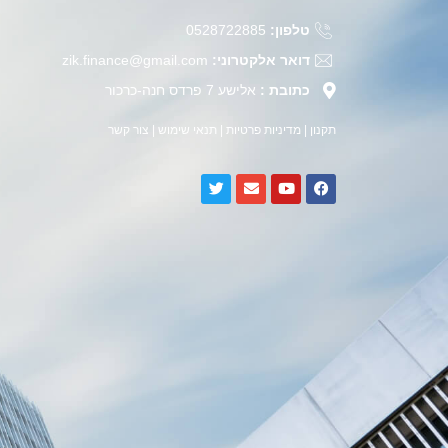
טלפון:
0528722885
דואר אלקטרוני:
zik.finance@gmail.com
כתובת :
אלישע 7 פרדס חנה-כרכור
תקנון
|
מדיניות פרטיות
|
תנאי שימוש
|
צור קשר