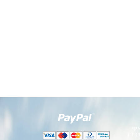
אגף
ך דין