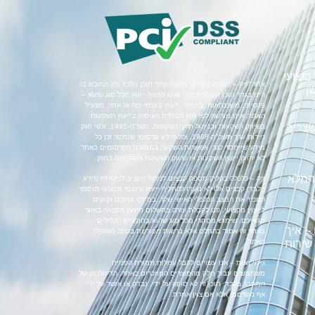
יצועי
אתר "זיק – כלכלה בקליק" מהווה אתר תוכן בלבד וכל המובא בו
ן
הינו בגדר תוכן אינפורמטיבי ואינו מהווה ייעוץ מכל סוג שהוא –
פנסיוני, משכנתאות, ביטוחי, ייעוץ פיננסי כזה או אחר. מפעיל
האתר, אינו מורשה לפי חוק הסדרת העיסוק בייעוץ השקעות,
צריך
בשיווק השקעות ובניהול תיקי השקעות, תשנ"ה-1995, ולפי חוק
ניירות ערך תשכ"ח-1968, וכל מידע פרסומי שנמסר וכן כל
מידע שיימסר לגבי אפשרות השקעה במסגרת הפרסומים באתר
לא יהווה ייעוץ השקעות או שיווק השקעות כהגדרתם בחוק.
 המלא
זיק – כלכלה בקליק מספק קבצים לניהול תקציב למטרות מידע
בלבד, קבצים אלו לא נועדו להחליף ייעוץ פיננסי מקצועי מוסמך
המכיר את המצב הכלכלי האישי שלך. במידה והינכם זקוקים
לייעוץ מקצועי, פנו לקבלת עזרה בתשלום מיועץ מקצועי באזור
מגוריכם. שימוש מסחרי מכל סוג שהוא בחומרים הכלולים
– איך
באתר זה אסור בהחלט אלא ברשות מפורשת בכתב ממנהלי
האתר.
שירות
גילוי נאות – אנו עשויים לקבל עמלות תמורת הפניית
משתמשים עבור חלק מהמוצרים המוזכרים באתר. הדעות הן של
המחבר בלבד. תוכן זה לא סופק על ידי, נבדק או אושר על ידי
אף מפרסם, אלא אם צוין אחרת.