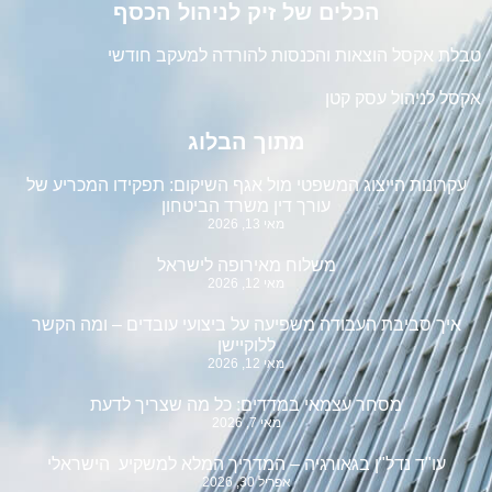
הכלים של זיק לניהול הכסף
טבלת אקסל הוצאות והכנסות להורדה למעקב חודשי
אקסל לניהול עסק קטן
מתוך הבלוג
עקרונות הייצוג המשפטי מול אגף השיקום: תפקידו המכריע של
עורך דין משרד הביטחון
מאי 13, 2026
משלוח מאירופה לישראל
מאי 12, 2026
איך סביבת העבודה משפיעה על ביצועי עובדים – ומה הקשר
ללוקיישן
מאי 12, 2026
מסחר עצמאי במדדים: כל מה שצריך לדעת
מאי 7, 2026
עו"ד נדל"ן בגאורגיה – המדריך המלא למשקיע הישראלי
אפריל 30, 2026