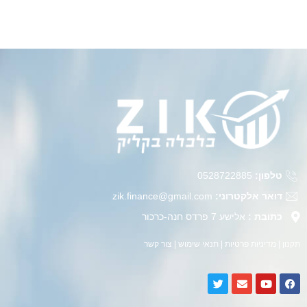
טלפון:
0528722885
דואר אלקטרוני:
zik.finance@gmail.com
כתובת :
אלישע 7 פרדס חנה-כרכור
תקנון
|
מדיניות פרטיות
|
תנאי שימוש
|
צור קשר