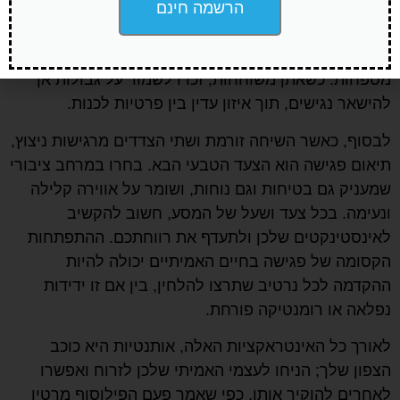
בכבוד ובפתיחות. ניסוח מסר שהוא גם אישי וגם מרתק
הרשמה חינם
יכול לסלול את הדרך לדיאלוג משמעותי. זכרי, לא מדובר
בכמות המסרים שנשלחים, אלא באיכות הקשרים שאתן
מטפחות. כשאתן משוחחות, זכרו לשמור על גבולות אך
להישאר נגישים, תוך איזון עדין בין פרטיות לכנות.
לבסוף, כאשר השיחה זורמת ושתי הצדדים מרגישות ניצוץ,
תיאום פגישה הוא הצעד הטבעי הבא. בחרו במרחב ציבורי
שמעניק גם בטיחות וגם נוחות, ושומר על אווירה קלילה
ונעימה. בכל צעד ושעל של המסע, חשוב להקשיב
לאינסטינקטים שלכן ולתעדף את רווחתכם. ההתפתחות
הקסומה של פגישה בחיים האמיתיים יכולה להיות
ההקדמה לכל נרטיב שתרצו להלחין, בין אם זו ידידות
נפלאה או רומנטיקה פורחת.
לאורך כל האינטראקציות האלה, אותנטיות היא כוכב
הצפון שלך; הניחו לעצמי האמיתי שלכן לזרוח ואפשרו
לאחרים להוקיר אותו. כפי שאמר פעם הפילוסוף מרטין