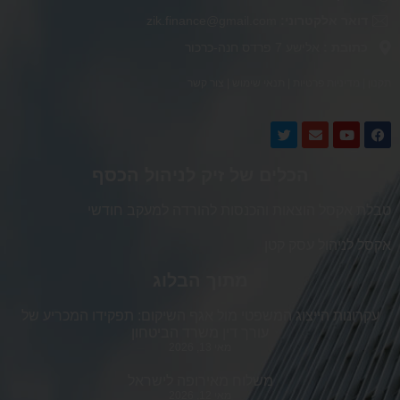
דואר אלקטרוני:
zik.finance@gmail.com
כתובת :
אלישע 7 פרדס חנה-כרכור
תקנון
|
מדיניות פרטיות
|
תנאי שימוש
|
צור קשר
הכלים של זיק לניהול הכסף
טבלת אקסל הוצאות והכנסות להורדה למעקב חודשי
אקסל לניהול עסק קטן
מתוך הבלוג
עקרונות הייצוג המשפטי מול אגף השיקום: תפקידו המכריע של
עורך דין משרד הביטחון
מאי 13, 2026
משלוח מאירופה לישראל
מאי 12, 2026