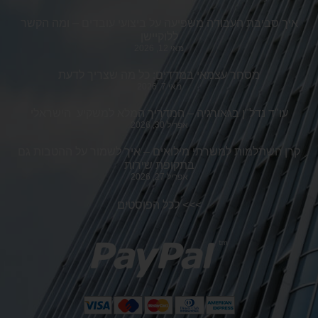
איך סביבת העבודה משפיעה על ביצועי עובדים – ומה הקשר
ללוקיישן
מאי 12, 2026
מסחר עצמאי במדדים: כל מה שצריך לדעת
מאי 7, 2026
עו"ד נדל"ן בגאורגיה – המדריך המלא למשקיע הישראלי
אפריל 30, 2026
קרן השתלמות למשרתי מילואים – איך לשמור על ההטבות גם
בתקופת שירות
אפריל 27, 2026
>>>
לכל הפוסטים