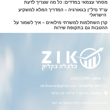
מסחר עצמאי במדדים: כל מה שצריך לדעת
עו"ד נדל"ן בגאורגיה – המדריך המלא למשקיע
הישראלי
קרן השתלמות למשרתי מילואים – איך לשמור על
ההטבות גם בתקופת שירות
טלפון:
0528722885
דואר אלקטרוני:
zik.finance@gmail.com
כתובת :
אלישע 7 פרדס חנה-כרכור
תקנון
|
מדיניות פרטיות
|
תנאי שימוש
|
צור קשר