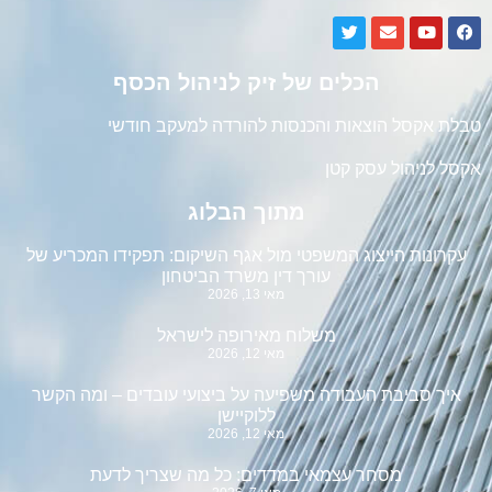
הכלים של זיק לניהול הכסף
טבלת אקסל הוצאות והכנסות להורדה למעקב חודשי
אקסל לניהול עסק קטן
מתוך הבלוג
עקרונות הייצוג המשפטי מול אגף השיקום: תפקידו המכריע של
עורך דין משרד הביטחון
מאי 13, 2026
משלוח מאירופה לישראל
מאי 12, 2026
איך סביבת העבודה משפיעה על ביצועי עובדים – ומה הקשר
ללוקיישן
מאי 12, 2026
מסחר עצמאי במדדים: כל מה שצריך לדעת