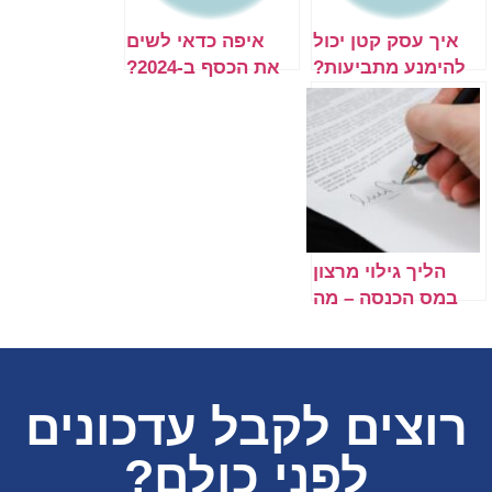
איך עסק קטן יכול
איפה כדאי לשים
להימנע מתביעות?
את הכסף ב-2024?
הליך גילוי מרצון
במס הכנסה – מה
זה וכיצד יעזור לכם?
רוצים לקבל עדכונים
לפני כולם?