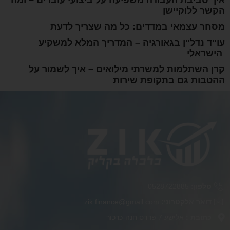
איך סביבת העבודה משפיעה על ביצועי עובדים – ומה
הקשר ללוקיישן
מסחר עצמאי במדדים: כל מה שצריך לדעת
עו"ד נדל"ן בגאורגיה – המדריך המלא למשקיע
הישראלי
קרן השתלמות למשרתי מילואים – איך לשמור על
ההטבות גם בתקופת שירות
טלפון:
0528722885
דואר אלקטרוני:
zik.finance@gmail.com
כתובת :
אלישע 7 פרדס חנה-כרכור