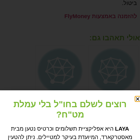
ביטול.
להזמנה באמצעות FlyMoney
אולי תאהבו גם:
באיזה כסף
באיזה כסף
רוצים לשלם בחו"ל בלי עמלת
משתמשים בצ'כיה?
משתמשים ברומא,
מט"ח?
איטליה?
LAYA
היא אפליקציית תשלומים וכרטיס נטען מבית
מאסטרקארד, המיועדת בעיקר למטיילים. ניתן להטעין