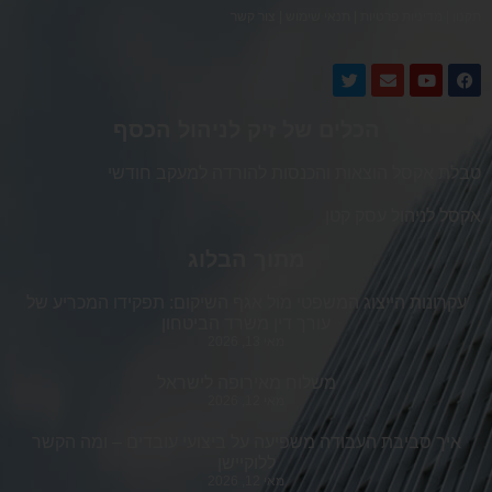
תקנון
|
מדיניות פרטיות
|
תנאי שימוש
|
צור קשר
הכלים של זיק לניהול הכסף
טבלת אקסל הוצאות והכנסות להורדה למעקב חודשי
אקסל לניהול עסק קטן
מתוך הבלוג
עקרונות הייצוג המשפטי מול אגף השיקום: תפקידו המכריע של
עורך דין משרד הביטחון
מאי 13, 2026
משלוח מאירופה לישראל
מאי 12, 2026
איך סביבת העבודה משפיעה על ביצועי עובדים – ומה הקשר
ללוקיישן
מאי 12, 2026