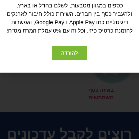
כספים במגוון מטבעות, לשלם בחו"ל או בארץ,
ולהעביר כסף בין חברים. השירות כולל חיבור לארנקים
דיגיטליים כמו Apple Pay ו-Google Pay, ואפשרות
באיזה כסף
שער היורו היום:
להזמנת כרטיס פיזי. וכל זה עם 0% עמלת המרת מט"ח!
משתמשים
שער יציג
בדנמרק?
קנייה\מכירה – כמה
אירו שווה?
להורדה
EUR\ILS
[היסטורי,גרף,לפי
תאריך, בנק ישראל]
באיזה כסף
משתמשים
בנורווגיה?
רוצים לקבל עדכונים