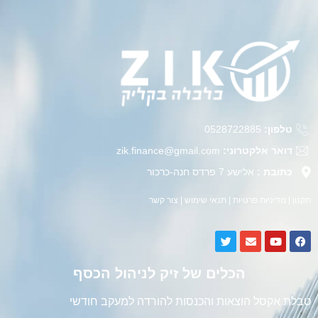
טלפון:
0528722885
דואר אלקטרוני:
zik.finance@gmail.com
כתובת :
אלישע 7 פרדס חנה-כרכור
תקנון
|
מדיניות פרטיות
|
תנאי שימוש
|
צור קשר
הכלים של זיק לניהול הכסף
טבלת אקסל הוצאות והכנסות להורדה למעקב חודשי