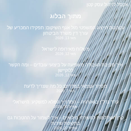
אקסל לניהול עסק קטן
מתוך הבלוג
עקרונות הייצוג המשפטי מול אגף השיקום: תפקידו המכריע של
עורך דין משרד הביטחון
מאי 13, 2026
משלוח מאירופה לישראל
מאי 12, 2026
איך סביבת העבודה משפיעה על ביצועי עובדים – ומה הקשר
ללוקיישן
מאי 12, 2026
מסחר עצמאי במדדים: כל מה שצריך לדעת
מאי 7, 2026
עו"ד נדל"ן בגאורגיה – המדריך המלא למשקיע הישראלי
אפריל 30, 2026
קרן השתלמות למשרתי מילואים – איך לשמור על ההטבות גם
בתקופת שירות
אפריל 27, 2026